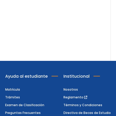
Trámites
Certificados y Constancias
Reserva de matrícula
Examen de clasificación
Devolución de dinero
Ayuda al estudiante
Institucional
Matrícula
Nosotros
Trámites
Reglamento
Examen de Clasificación
Términos y Condiciones
Preguntas Frecuentes
Directiva de Becas de Estudio