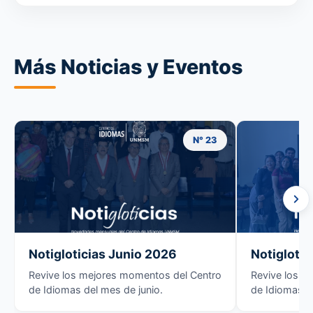
Más Noticias y Eventos
N° 23
Notigloticias Junio 2026
Notigloti
Revive los mejores momentos del Centro
Revive los m
de Idiomas del mes de junio.
de Idiomas d