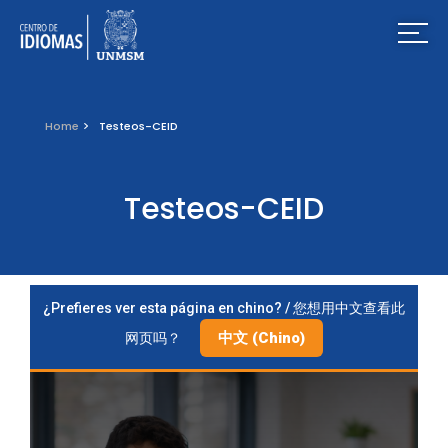
Home
Testeos-CEID
Testeos-CEID
¿Prefieres ver esta página en chino? / 您想用中文查看此
中文 (Chino)
网页吗？