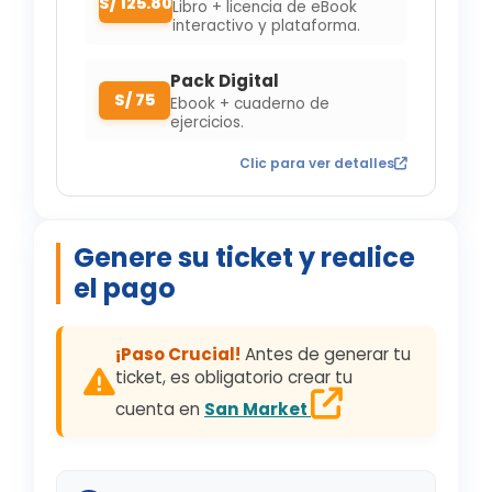
S/ 125.80
Libro + licencia de eBook
interactivo y plataforma.
Pack Digital
S/ 75
Ebook + cuaderno de
ejercicios.
Clic para ver detalles
Genere su ticket y realice
el pago
¡Paso Crucial!
Antes de generar tu
ticket, es obligatorio crear tu
cuenta en
San Market