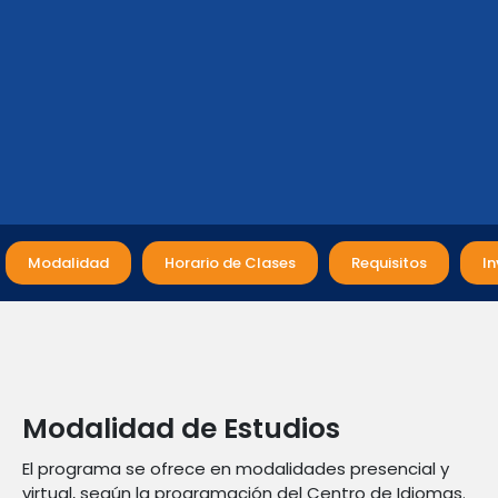
Modalidad
Horario de Clases
Requisitos
In
Modalidad de Estudios
El programa se ofrece en modalidades presencial y
virtual, según la programación del Centro de Idiomas.