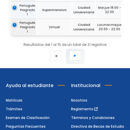
Portugués
Ciudad
Mar,jue 18:00 -
Superintensivo
Posgrado
Universitaria
22:00
1
Portugués
Ciudad
Lun,mar,mie,jue
Virtual
Posgrado
Universitaria
20:00 - 22:00
1
Resultados del 1 al 15 de un total de 21 registros
►
◄
Ayuda al estudiante
Institucional
Matrícula
Nosotros
Trámites
Reglamento
Examen de Clasificación
Términos y Condiciones
Preguntas Frecuentes
Directiva de Becas de Estudio